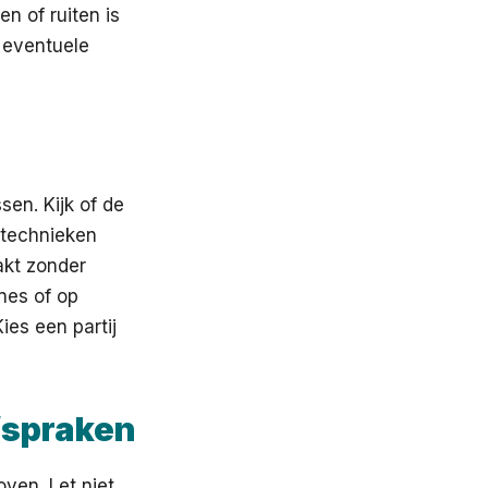
n of ruiten is
t eventuele
sen. Kijk of de
 technieken
akt zonder
nes of op
ies een partij
afspraken
oven. Let niet