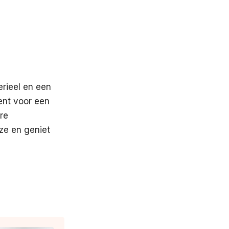
erieel en een
bent voor een
ere
ze en geniet