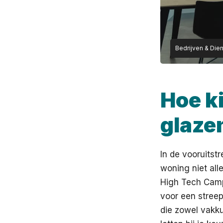
Bedrijven & Die
Hoe ki
glaze
In de vooruitst
woning niet alle
High Tech Camp
voor een streep
die zowel vakkun