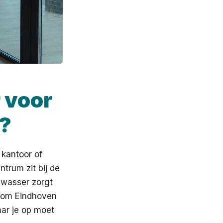
r voor
n?
 kantoor of
ntrum zit bij de
nwasser zorgt
ondom Eindhoven
aar je op moet