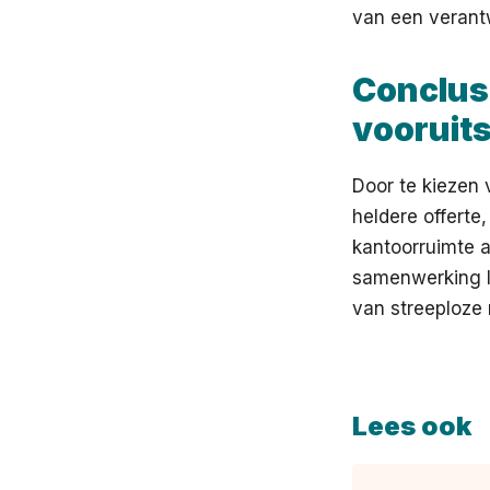
van een veran
Conclusi
vooruit
Door te kiezen 
heldere offerte
kantoorruimte aa
samenwerking l
van streeploze 
Lees ook