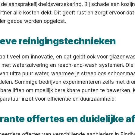
de aansprakelijkheidsverzekering. Bij schade aan kozijne
partner alle kosten dekt. Dit geeft rust en zorgt ervoor da
er gedoe worden opgelost.
ieve reinigingstechnieken
aait veel om innovatie, en dat geldt ook voor glazenwas
kt met waterzuivering en reach-and-wash systemen. Die
van ultra puur water, waarmee je streeploos schoonma
elen. Sommige bedrijven experimenteren zelfs met dro
bare liften om moeilijk bereikbare punten te bewerken. K
aratuur inzet voor efficiëntie en duurzaamheid.
ante offertes en duidelijke 
d meerdere offertes van verschillende aanbieders in Eindh