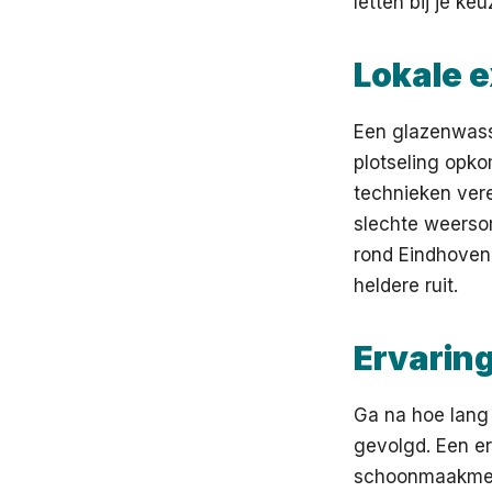
letten bij je keu
Lokale e
Een glazenwass
plotseling opk
technieken vere
slechte weerso
rond Eindhoven 
heldere ruit.
Ervaring
Ga na hoe lang 
gevolgd. Een e
schoonmaakmed