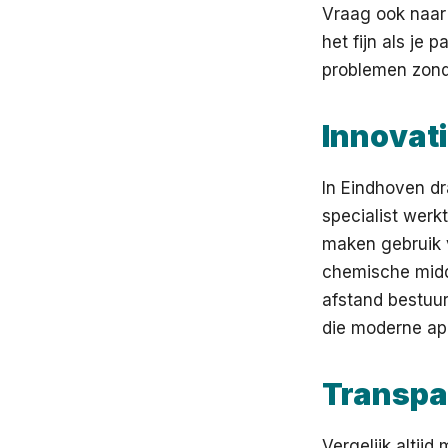
Vraag ook naar 
het fijn als je 
problemen zond
Innovat
In Eindhoven dr
specialist wer
maken gebruik 
chemische midd
afstand bestuur
die moderne app
Transpar
Vergelijk altij