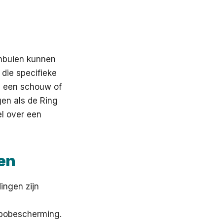
nbuien kunnen
die specifieke
na een schouw of
en als de Ring
el over een
gen
ingen zijn
bobescherming.