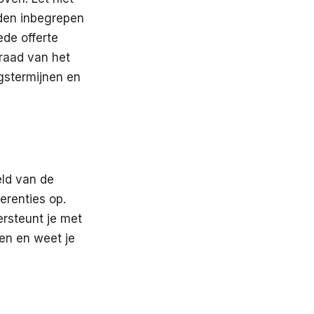
eden inbegrepen
ede offerte
rraad van het
gstermijnen en
ld van de
erenties op.
ersteunt je met
ten en weet je