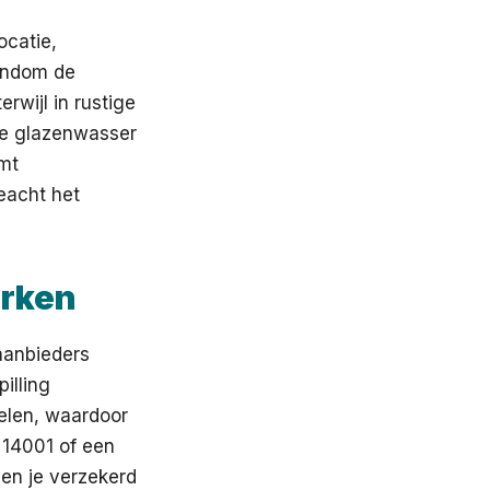
ocatie,
rondom de
erwijl in rustige
de glazenwasser
omt
eacht het
erken
aanbieders
illing
elen, waardoor
 14001 of een
ben je verzekerd