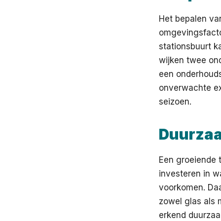
Het bepalen van
omgevingsfacto
stationsbuurt ka
wijken twee on
een onderhoudss
onverwachte ex
seizoen.
Duurzaa
Een groeiende 
investeren in w
voorkomen. Daa
zowel glas als 
erkend duurzaam