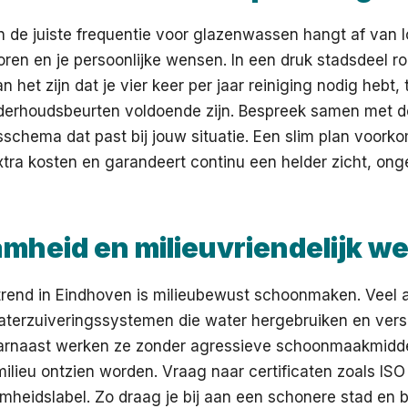
 de juiste frequentie voor glazenwassen hangt af van l
ren en je persoonlijke wensen. In een druk stadsdeel 
n het zijn dat je vier keer per jaar reiniging nodig hebt, t
derhoudsbeurten voldoende zijn. Bespreek samen met 
chema dat past bij jouw situatie. Een slim plan voork
tra kosten en garandeert continu een helder zicht, ong
mheid en milieuvriendelijk w
trend in Eindhoven is milieubewust schoonmaken. Veel 
aterzuiveringssystemen die water hergebruiken en versp
rnaast werken ze zonder agressieve schoonmaakmidd
milieu ontzien worden. Vraag naar certificaten zoals ISO
heidslabel. Zo draag je bij aan een schonere stad en 