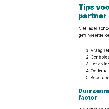
Tips vo
partner
Niet ieder scho
gefundeerde ke
Vraag ref
Controlee
Let op i
Onderhan
Beoordeel
Duurzaamh
factor