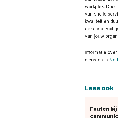
werkplek. Door 
van snelle serv
kwaliteit en d
gezonde, veilig
van jouw organi
Informatie over
diensten in
Ned
Lees ook
Fouten bij
communica