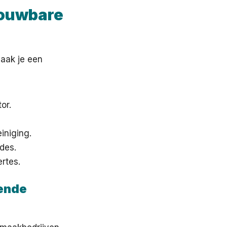
rouwbare
maak je een
or.
iniging.
des.
ertes.
ende