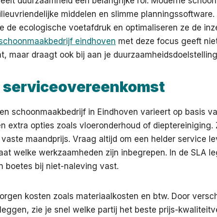
peelt duurzaamheid een belangrijke rol. Moderne schoo
ilieuvriendelijke middelen en slimme planningssoftware
e de ecologische voetafdruk en optimaliseren ze de inz
schoonmaakbedrijf eindhoven
met deze focus geeft niet
t, maar draagt ook bij aan je duurzaamheidsdoelstellin
en serviceovereenkomst
een schoonmaakbedrijf in Eindhoven varieert op basis va
n extra opties zoals vloeronderhoud of dieptereiniging
f vaste maandprijs. Vraag altijd om een helder service 
aat welke werkzaamheden zijn inbegrepen. In de SLA le
n boetes bij niet-naleving vast.
orgen kosten zoals materiaalkosten en btw. Door verschi
leggen, zie je snel welke partij het beste prijs-kwalitei