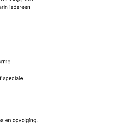
arin iedereen
forme
f speciale
es en opvolging.