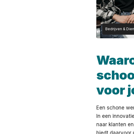
Bedrijven & Die
Waaro
schoo
voor j
Een schone wer
In een innovati
naar klanten en
biedt daarvoor 