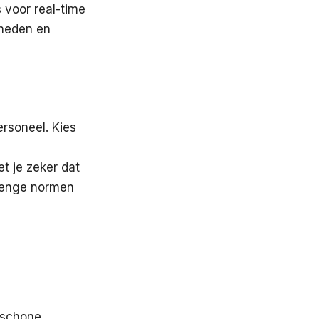
 voor real-time
mheden en
rsoneel. Kies
t je zeker dat
renge normen
 schone