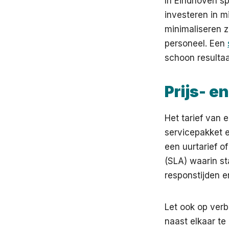
In Eindhoven s
investeren in m
minimaliseren z
personeel. Een
schoon resultaa
Prijs- 
Het tarief van 
servicepakket e
een uurtarief o
(SLA) waarin st
responstijden e
Let ook op verb
naast elkaar te 