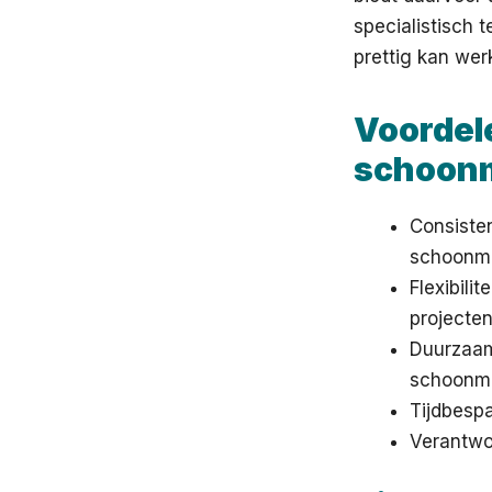
specialistisch 
prettig kan wer
Voordel
schoonm
Consiste
schoonm
Flexibili
projecten
Duurzaamh
schoonma
Tijdbesp
Verantwoo