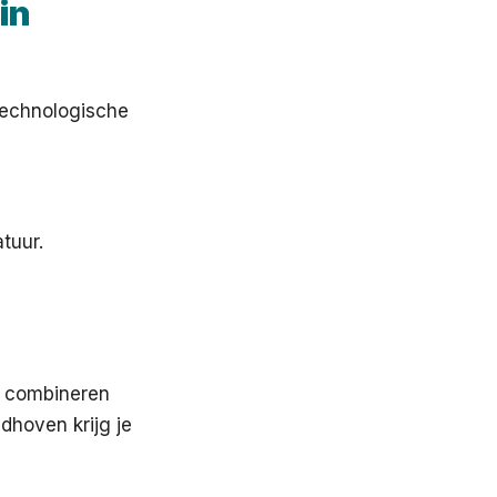
in
 technologische
tuur.
rt combineren
dhoven krijg je