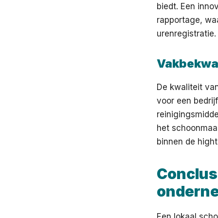
biedt. Een inno
rapportage, waa
urenregistratie.
Vakbekwaa
De kwaliteit v
voor een bedrijf
reinigingsmidd
het schoonmaak
binnen de high
Conclusi
ondern
Een lokaal sch