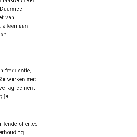
nmaakbedrijven
. Daarmee
et van
 alleen een
gen.
n frequentie,
. Ze werken met
level agreement
g je
llende offertes
tverhouding