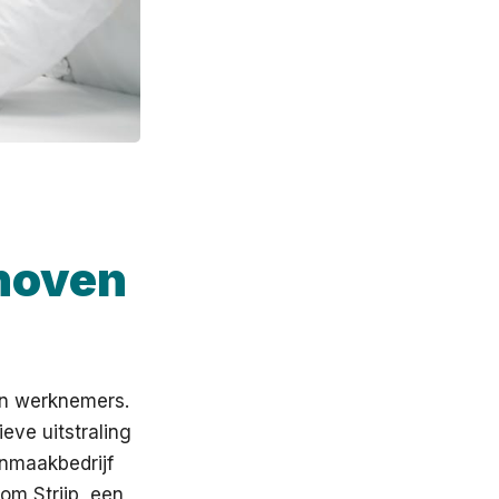
hoven
an werknemers.
eve uitstraling
onmaakbedrijf
om Strijp, een