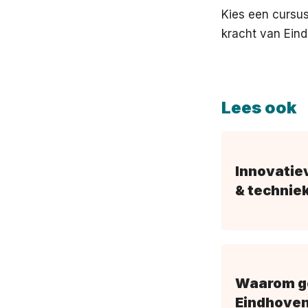
Kies een cursus
kracht van Ein
Lees ook
Innovatiev
& technie
Waarom gel
Eindhoven