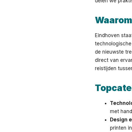
delen we prakti
Waarom 
Eindhoven staat
technologische 
de nieuwste tre
direct van erva
reistijden tuss
Topcate
Technolo
met hand
Design en
printen i