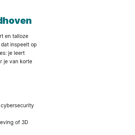
ndhoven
t en talloze
 dat inspeelt op
: je leert
r je van korte
 cybersecurity
geving of 3D