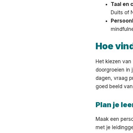
Taal en 
Duits of 
Persoonl
mindfuln
Hoe vind
Het kiezen van d
doorgroeien in 
dagen, vraag pr
goed beeld van 
Plan je lee
Maak een persoo
met je leidingg