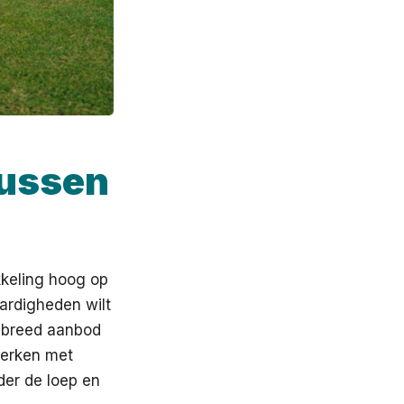
sussen
ikkeling hoog op
ardigheden wilt
en breed aanbod
werken met
der de loep en