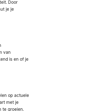
eit. Door
t je je
n
um van
end is en of je
len op actuele
art met je
m te groeien.