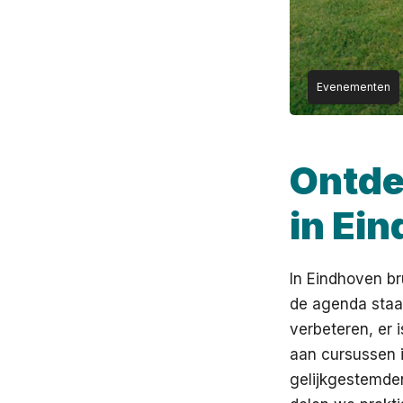
Evenementen
Ontde
in Ei
In Eindhoven br
de agenda staan
verbeteren, er 
aan cursussen i
gelijkgestemden