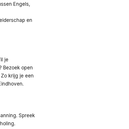
ussen Engels,
eiderschap en
l je
n? Bezoek open
Zo krijg je een
Eindhoven.
lanning. Spreek
holing.