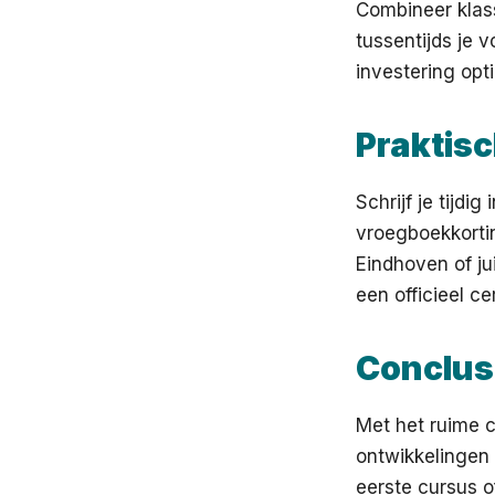
Combineer klass
tussentijds je 
investering opt
Praktisc
Schrijf je tijdi
vroegboekkortin
Eindhoven of ju
een officieel ce
Conclus
Met het ruime 
ontwikkelingen 
eerste cursus of