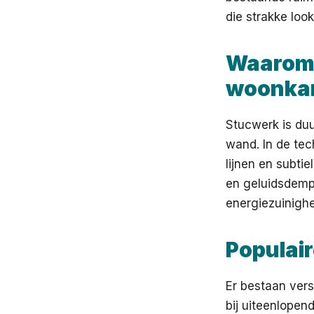
die strakke look
Waarom 
woonka
Stucwerk is du
wand. In de te
lijnen en subti
en geluidsdemp
energiezuinigh
Populair
Er bestaan vers
bij uiteenlopend