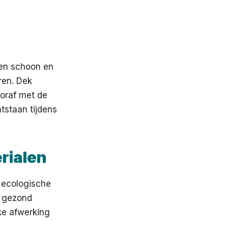
ren schoon en
uren. Dek
ooraf met de
tstaan tijdens
rialen
r ecologische
n gezond
ke afwerking