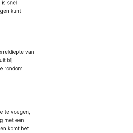
 is snel
agen kunt
orreldiepte van
it bij
uze rondom
oe te voegen,
ag met een
 en komt het