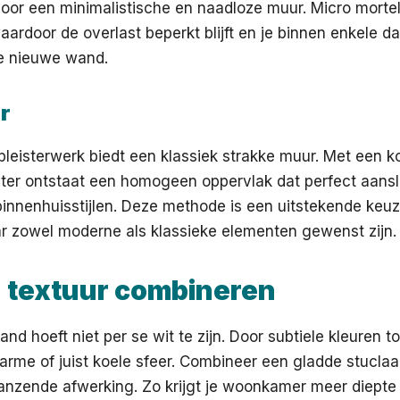
voor een minimalistische en naadloze muur. Micro mortel
ardoor de overlast beperkt blijft en je binnen enkele d
e nieuwe wand.
er
jnpleisterwerk biedt een klassiek strakke muur. Met een k
meter ontstaat een homogeen oppervlak dat perfect aanslu
binnenhuisstijlen. Deze methode is een uitstekende ke
r zowel moderne als klassieke elementen gewenst zijn.
n textuur combineren
nd hoeft niet per se wit te zijn. Door subtiele kleuren t
arme of juist koele sfeer. Combineer een gladde stucla
lanzende afwerking. Zo krijgt je woonkamer meer diepte