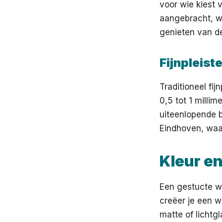
voor wie kiest 
aangebracht, wa
genieten van d
Fijnpleist
Traditioneel fi
0,5 tot 1 milli
uiteenlopende 
Eindhoven, waa
Kleur e
Een gestucte wa
creëer je een w
matte of lichtg