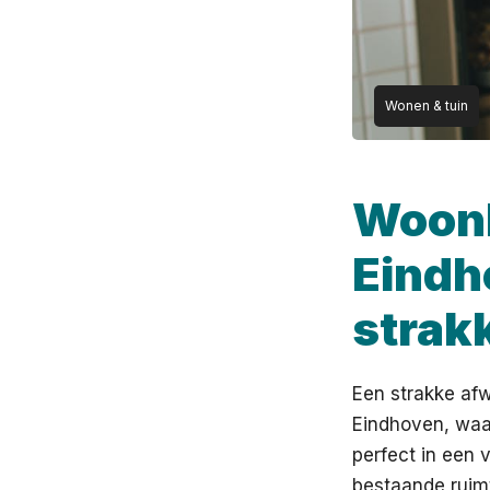
Wonen & tuin
Woonk
Eindh
strak
Een strakke af
Eindhoven, waa
perfect in een 
bestaande ruim