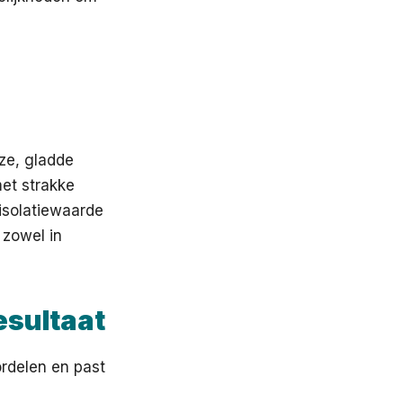
ze, gladde
et strakke
 isolatiewaarde
 zowel in
esultaat
ordelen en past