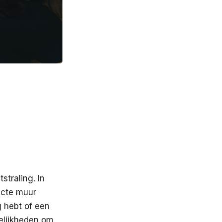
n
traling. In
ucte muur
g hebt of een
elijkheden om