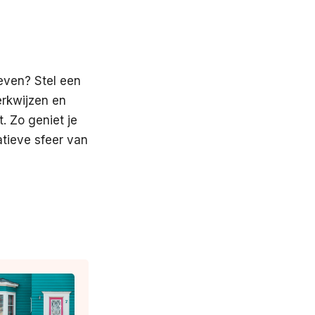
even? Stel een
erkwijzen en
t. Zo geniet je
atieve sfeer van