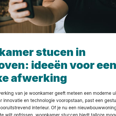
amer stucen in
oven: ideeën voor ee
ke afwerking
werking van je woonkamer geeft meteen een moderne uits
r innovatie en technologie vooropstaan, past een gest
vooruitstrevend interieur. Of je nu een nieuwbouwwonin
te wilt opfrissen, woonkamer stuccen biedt talloze mog